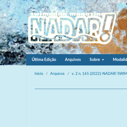
Última Edição
Arquivos
Sobre
Modali
Início
/
Arquivos
/
v. 2 n. 165 (2022): NADAR! S