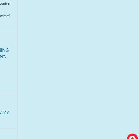
ponível
/Swimmi
MING
Nº.
v2i16