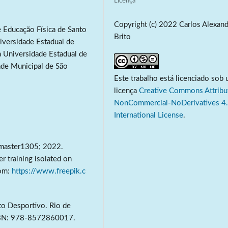
Licença
Copyright (c) 2022 Carlos Alexand
e Educação Física de Santo
Brito
iversidade Estadual de
 Universidade Estadual de
ade Municipal de São
Este trabalho está licenciado sob
licença
Creative Commons Attribu
NonCommercial-NoDerivatives 4
International License
.
y master1305; 2022.
r training isolated on
rom:
https://www.freepik.c
to Desportivo. Rio de
ISBN: 978-8572860017.