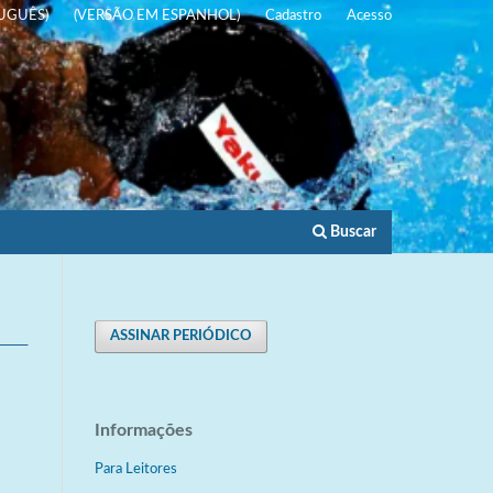
UGUÊS)
(VERSÃO EM ESPANHOL)
Cadastro
Acesso
Buscar
ASSINAR PERIÓDICO
Informações
Para Leitores