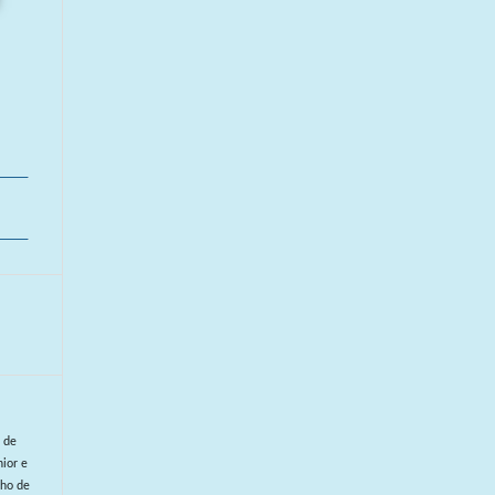
a de
nior e
nho de