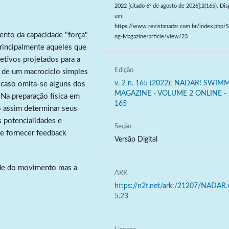
2022 [citado 6º de agosto de 2026];2(165). Dis
em:
https://www.revistanadar.com.br/index.php
ento da capacidade "força"
ng-Magazine/article/view/23
rincipalmente aqueles que
etivos projetados para a
Edição
o de um macrociclo simples
v. 2 n. 165 (2022): NADAR! SWIM
 caso omita-se alguns dos
MAGAZINE - VOLUME 2 ONLINE - 
 Na preparação física em
165
o assim determinar seus
s potencialidades e
Seção
nte fornecer feedback
Versão Digital
ade do movimento mas a
ARK
https://n2t.net/ark:/21207/NADAR.
5.23