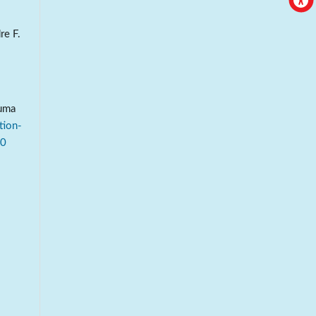
re F.
 uma
tion-
.0